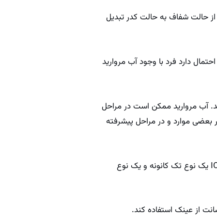
ان بدلیل جذب UV خورشید ایجاد میشه و لنز از حالت شفاف به حالت کدر تبدیل
حتمال دارد فرد با وجود آب مروارید
اشد. آب مروارید ممکن است در مراحل
 در بعضی موارد و در مراحل پیشرفته
با جراحی آب مروارید لنز چشم از چشم خارج میشود و یک لنز مصنوعی بنام IOL داخل چشم قرار میگیرد .IOL یک نوع تک کانونه و یک نوع