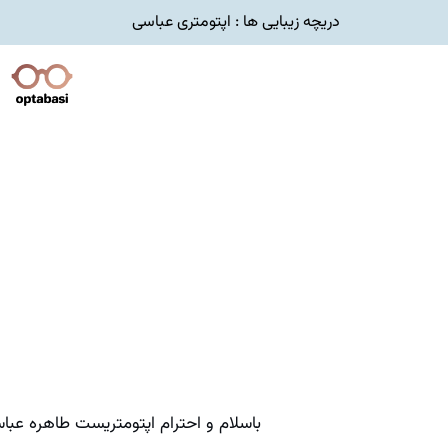
رش
دریچه زیبایی ها : اپتومتری عباسی
ه
حتوا
باسلام و احترام اپتومتریست طاهره عبا