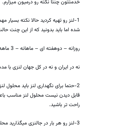
خدمتتون چنتا نکته رو درمیون میزارم.
1-لنز رو تهیه کردید حالا نکته بسیار 
شده اما باید بدونید که از این چنت حا
روزانه – دوهفته ای – ماهانه – 3 ماهه(فصلی) – سالانه
نه در ایران و نه در کل جهان لنزی با مدت زمان استفاده 6 ماه نداریم پس آگاه باش تا لنز رو 
2-حتما برای نگهداری لنز باید محلول 
قابل دیدن نیست محلول لنز مناسب باعث 
راحت تر باشید.
3-لنز رو هر بار در جالنزی میگذارید محلول قبلی رو دور بریزید و مجددا داخل جالنزی محلول بریزید به میزانی که لنز داخل محلول شناور باشه .