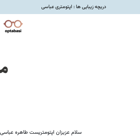
رش
دریچه زیبایی ها : اپتومتری عباسی
ه
حتوا
مر
سلام عزیزان اپتومتریست طاهره عباسی ه