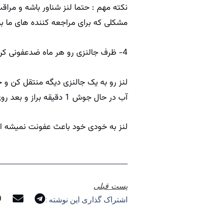
نکته مهم : حتما لنز شناور باشه و مرا
مشکلی که برای مراجعه کننده های ما بو
4- ظرف جالنزی رو هر ماه ضدعفونی کن به چه صورت :
لنز رو به یک جالنزی دیگه منتقل کن و جا
آب در حال جوش 1 دقیقه براز و بعد روی یک پارچه تمیز بزار تا خشک بشه. و یا کلا میتونی هر ماه یک جالنزی جدید تهیه کنی.
لنز به خودی خود باعث عفونت نمیشه اما 
پست قبلی
اشتراک گذاری این نوشته :