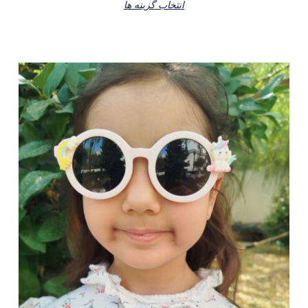
5
انتخاب گزینه ها
این
محصول
دارای
انواع
مختلفی
می
باشد.
گزینه
ها
ممکن
است
در
صفحه
محصول