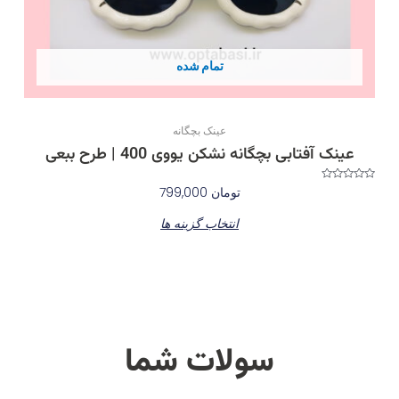
گزینه
ها
ممکن
تمام شده
است
در
صفحه
عینک بچگانه
محصول
عینک آفتابی بچگانه نشکن یووی 400 | طرح ببعی
انتخاب
شوند
نمره
تومان
799,000
0
از
5
انتخاب گزینه ها
سولات شما