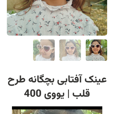
عینک آفتابی بچگانه طرح
قلب | یووی 400
نمایشگر
ویدیو