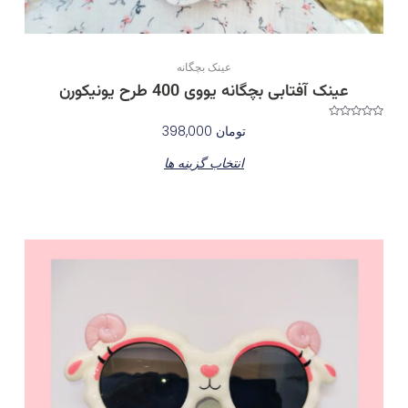
انتخاب
شوند
عینک بچگانه
عینک آفتابی بچگانه یووی 400 طرح یونیکورن
نمره
تومان
398,000
0
از
5
انتخاب گزینه ها
این
محصول
دارای
انواع
مختلفی
می
باشد.