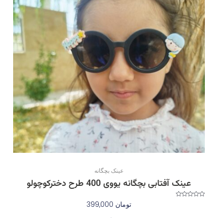
انواع
مختلفی
می
باشد.
گزینه
ها
ممکن
است
در
صفحه
محصول
انتخاب
شوند
عینک بچگانه
عینک آفتابی بچگانه یووی 400 طرح دخترکوچولو
نمره
تومان
399,000
0
از