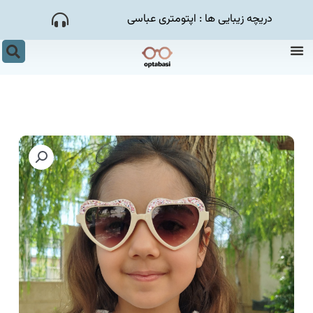
رش
دریچه زیبایی ها : اپتومتری عباسی
ه
حتوا
منو
جس