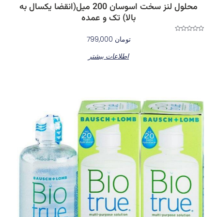
محلول لنز سخت اسوسان 200 میل(انقضا یکسال به
بالا) تک و عمده
نمره
تومان
799,000
0
از
5
اطلاعات بیشتر