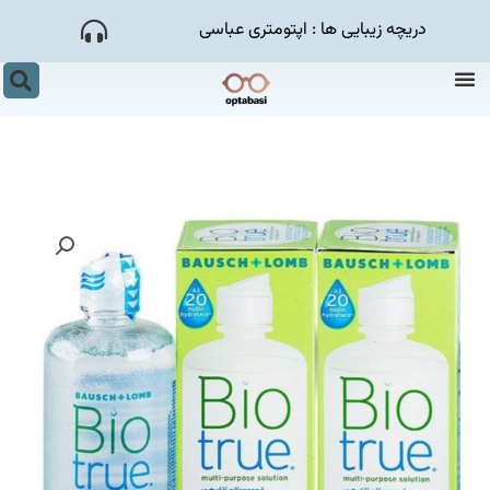
رش
دریچه زیبایی ها : اپتومتری عباسی
ه
حتوا
منو
جس