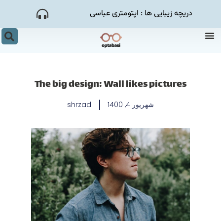
رش
دریچه زیبایی ها : اپتومتری عباسی
توا
منو
جس
The big design: Wall likes pictures
شهریور 4, 1400
shrzad